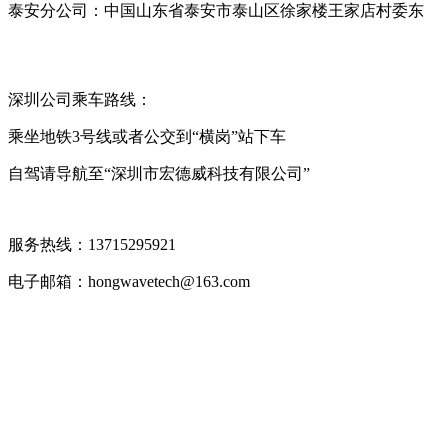
泰安分公司：中国山东省泰安市泰山区徐家楼王家店村委东
深圳公司乘车路线：
乘坐地铁3号线或者公交到“横岗”站下车
自驾请导航至“深圳市宏德威科技有限公司”
服务热线：13715295921
电子邮箱：hongwavetech@163.com